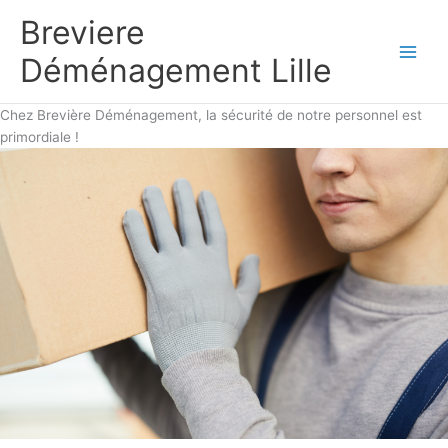
Aller
Breviere
au
contenu
Déménagement Lille
Chez Brevière Déménagement, la sécurité de notre personnel est
primordiale !