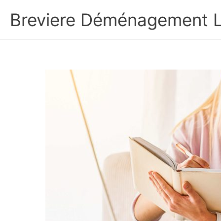
Aller
Breviere Déménagement Li
au
contenu